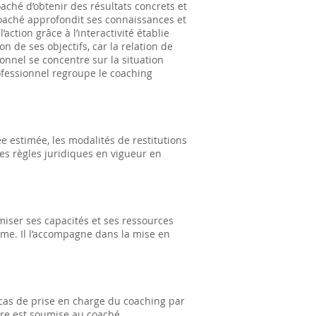
ché d’obtenir des résultats concrets et
coaché approfondit ses connaissances et
ction grâce à l’interactivité établie
 de ses objectifs, car la relation de
ionnel se concentre sur la situation
rofessionnel regroupe le coaching
e estimée, les modalités de restitutions
des règles juridiques en vigueur en
imiser ses capacités et ses ressources
même. Il l’accompagne dans la mise en
 cas de prise en charge du coaching par
ire est soumise au coaché.