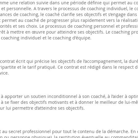
mme une relation suivie dans une période définie qui permet au coa
et personnelle. A travers le processus de coaching individuel, le 
ces de coaching, le coaché clarifie ses objectifs et s’engage dans l’a
 permet au coaché de progresser plus rapidement vers la réalisation
riorités et ses choix. Le processus de coaching personnel et profess
prêt à mettre en œuvre pour atteindre ses objectifs. Le coaching p
 coaching individuel et le coaching d'équipe.
ontrat écrit qui précise les objectifs de l’accompagnement, la duré
ipartite et le tarif pratiqué. Ce contrat est rédigé dans le respect 
vice.
 à apporter un soutien inconditionnel à son coaché, à l’aider à opt
 à se fixer des objectifs motivants et à donner le meilleur de lui-
r lui permettre d’atteindre ses objectifs.
int au secret professionnel pour tout le contenu de la démarche. En
tion ou personne physique), la restitution éventuelle au commandita