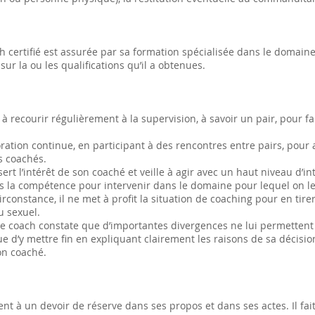
 certifié est assurée par sa formation spécialisée dans le domaine
sur la ou les qualifications qu’il a obtenues.
 à recourir régulièrement à la supervision, à savoir un pair, pour fa
ation continue, en participant à des rencontres entre pairs, pour 
s coachés.
ert l’intérêt de son coaché et veille à agir avec un haut niveau d’i
as la compétence pour intervenir dans le domaine pour lequel on le c
constance, il ne met à profit la situation de coaching pour en tir
u sexuel.
, le coach constate que d’importantes divergences ne lui permettent
ique d’y mettre fin en expliquant clairement les raisons de sa décisi
on coaché.
ient à un devoir de réserve dans ses propos et dans ses actes. Il fai